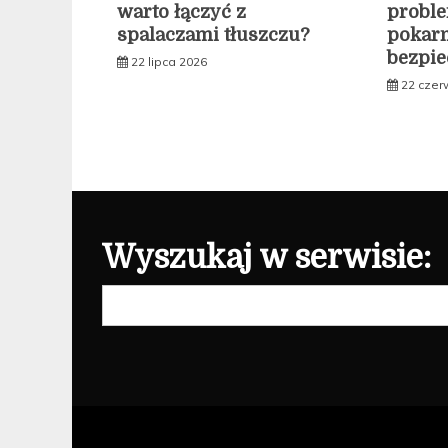
warto łączyć z
probl
spalaczami tłuszczu?
pokar
bezpie
22 lipca 2026
22 czer
Wyszukaj w serwisie:
Szukaj