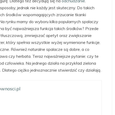
igurę. Dlatego też decydują się na
odchudzanie
.
posoby, jednak nie każdy jest skuteczny. Do takich
nych środków wspomagających zrzucanie tkanki
. Na rynku mamy do wyboru kilka popularnych spalaczy
inna być najważniejsza funkcja takich środków? Przede
tłuszczową, zmniejszać apetyt oraz zwiększanie
izer, który spełnia wszystkie wyżej wymienione funkcje.
eczne. Również naturalne spalacze są dobre, a co
awa czy herbata. Teraz najważniejsze pytanie: czy te
od człowieka. Na jednego działa na przykład zielona
. Dlatego ciężko jednoznacznie stwierdzić czy działają.
wnosci.pl