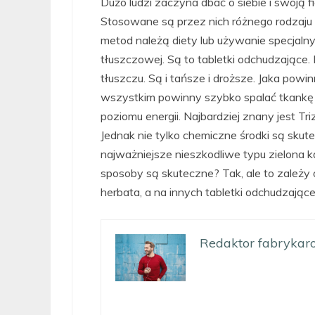
Dużo ludzi zaczyna dbać o siebie i swoją f
Stosowane są przez nich różnego rodzaju s
metod należą diety lub używanie specjal
tłuszczowej. Są to tabletki odchudzające
tłuszczu. Są i tańsze i droższe. Jaka pow
wszystkim powinny szybko spalać tkankę 
poziomu energii. Najbardziej znany jest Tr
Jednak nie tylko chemiczne środki są skut
najważniejsze nieszkodliwe typu zielona k
sposoby są skuteczne? Tak, ale to zależy 
herbata, a na innych tabletki odchudzające
Redaktor fabrykaro