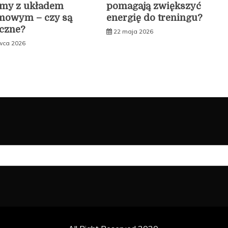
emy z układem
pomagają zwiększyć
mowym – czy są
energię do treningu?
czne?
22 maja 2026
wca 2026