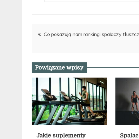
Nawigacja
Co pokazują nam rankingi spalaczy tłuszc
wpisu
Powiązane wpisy
Jakie suplementy
Spalac