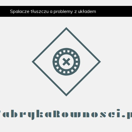
Spalacze tłuszczu a problemy z układem
 tłuszczu pomagają zwiększyć energię do treningu?
ha – co warto wiedzieć?
Jakie spalacze tłuszczu
Spalacze tłuszczu a problemy z układem
 tłuszczu pomagają zwiększyć energię do treningu?
ha – co warto wiedzieć?
Jakie spalacze tłuszczu
 spalaj tłuszcz równo z 