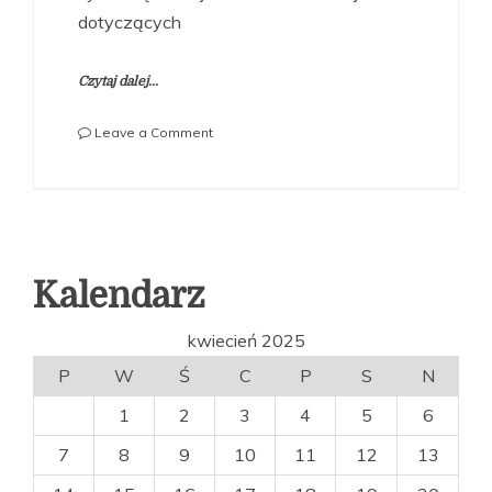
dotyczących
Czytaj dalej...
on
Leave a Comment
Kiedy
najlepiej
przyjmować
spalacze
tłuszczu?
Kalendarz
kwiecień 2025
P
W
Ś
C
P
S
N
1
2
3
4
5
6
7
8
9
10
11
12
13