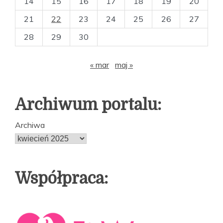
14
15
16
17
18
19
20
21
22
23
24
25
26
27
28
29
30
« mar
maj »
Archiwum portalu:
Archiwa
Współpraca: